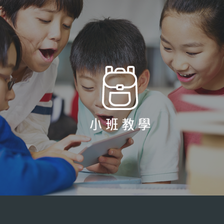
每班 4 位學生，確保每位
在試堂/評估後，導師會向
在正式報讀前，學生可先
所有教材都由學勤導師親
學生都能在課堂上可以與
家長解釋評估內容及教學
進行試堂，判斷學勤教育
自編寫，主要分為三大
導師取得足夠的互動，遇
方案，導師亦會根據學生
的課程是否適合自己。導
類：「練習卷」、「模擬
上問題時，亦可以得到老
實際的學習進度，適時調
師亦會在課堂期間進行一
試卷」及「暑期卷」，保
師詳盡的解答。
整教學計劃。
個簡單的評估，測試學生
證能滿足學生在不同時段
的基礎及能力，並訂立未
的學習需要。
來的教學方向。