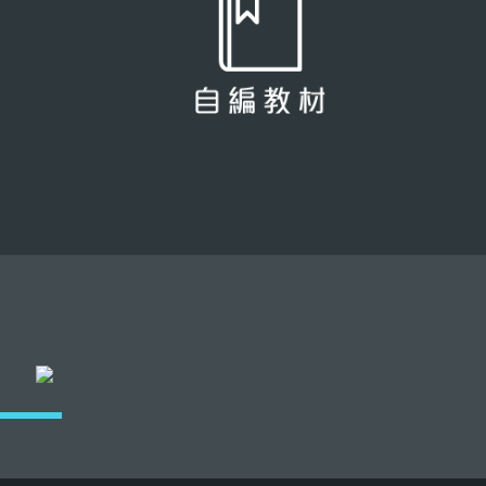
所有教材都由學勤導師親自編寫，主要分為三大類：「練習
卷」、「模擬試卷」及「暑期卷」，保證能滿足學生在不同時
段的學習需要。