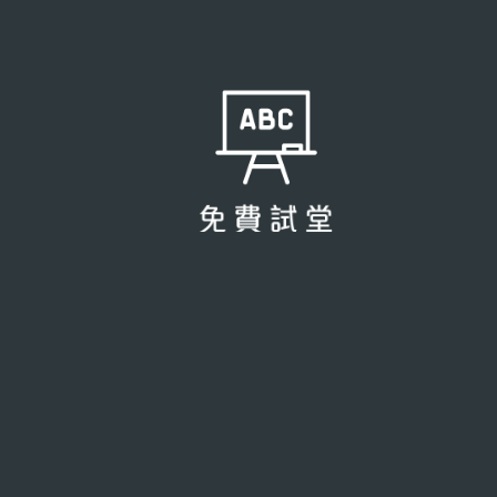
每班 4 位學生，確保每位學生都能在課堂上可以與導師取得足
夠的互動，遇上問題時，亦可以得到老師詳盡的解答。