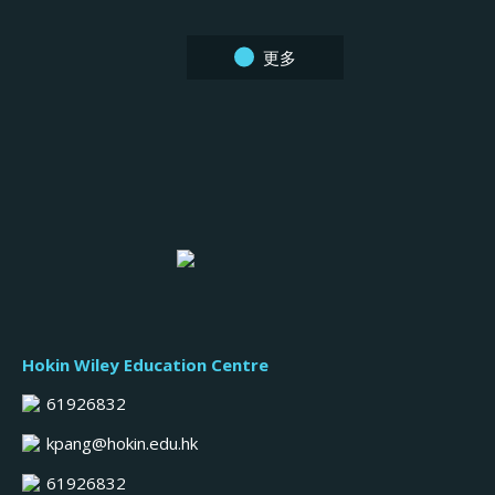
更多
Hokin Wiley Education Centre
61926832
kpang@hokin.edu.hk
61926832