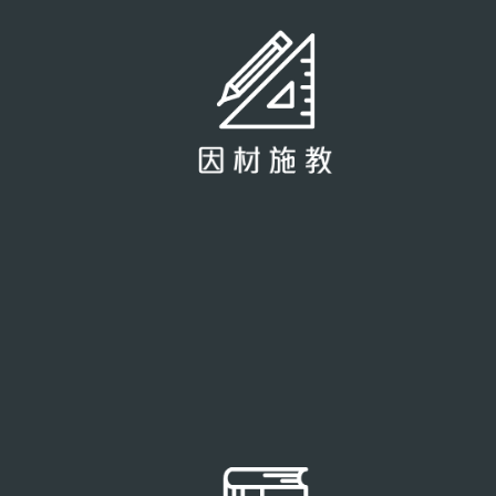
在正式報讀前，學生可先進行試堂，判斷學勤教育的課程是否
適合自己。導師亦會在課堂期間進行一個簡單的評估，測試學
生的基礎及能力，並訂立未來的教學方向。
在試堂/評估後，導師會向家長解釋評估內容及教學方案，導師
亦會根據學生實際的學習進度，適時調整教學計劃。